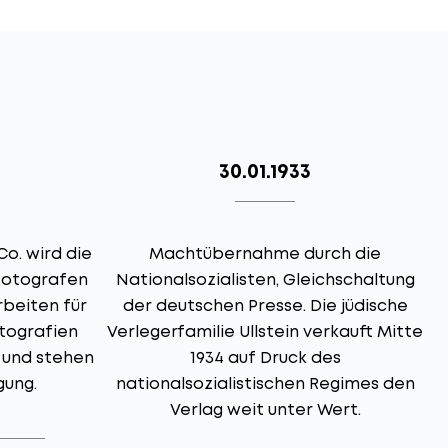
30.01.1933
Co. wird die
Machtübernahme durch die
D
 Fotografen
Nationalsozialisten, Gleichschaltung
beiten für
der deutschen Presse. Die jüdische
Fotografien
Verlegerfamilie Ullstein verkauft Mitte
v und stehen
1934 auf Druck des
gung.
nationalsozialistischen Regimes den
d
Verlag weit unter Wert.